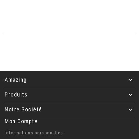
Inscrivez-vous à la newsletter afin de suivre nos
nouveautés et promotions.
Vous pouvez vous désinscrire à tout moment. Vous
trouverez pour cela nos informations de contact dans les
conditions d'utilisation du site.
Amazing

Produits

Notre Société

Mon Compte
Informations personnelles