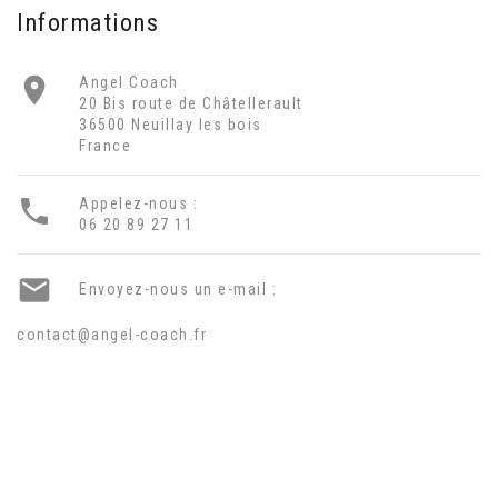
Informations

Angel Coach
20 Bis route de Châtellerault
36500 Neuillay les bois
France

Appelez-nous :
06 20 89 27 11

Envoyez-nous un e-mail :
contact@angel-coach.fr
NEWSLETTER